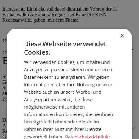
Interessante Einblicke soll dabei diesmal ein Vortrag der IT
Fachanwältin Alexandra Rogner, der Kanzlei FRIEN
Rechtsanwälte, geben, mit dem Thema:
×
„Welche Konsequenzen hat das
Diese Webseite verwendet
„Anti-Abzock-Gesetz“ für Shop-
Cookies.
Betreiber?“
Wir verwenden Cookies, um Inhalte und
Anzeigen zu personalisieren und unseren
Datenverkehr zu analysieren. Wir geben
Seit dem 09.10.2013 gilt das Gesetz gegen unseriöse
Geschäftspraktiken. Mit diesem Gesetz sollte in erster Linie der
Informationen über Ihre Nutzung unserer
Schutz von Verbrauchern erhöht und v.a. das Abmahnwesen
Website auch an unsere Werbe- und
eingedämmt werden. Letztendlich haben die Neuerungen jedoch
Analysepartner weiter, die diese
Folgen für alle Shop-Betreiber.
möglicherweise mit anderen
Informationen kombinieren, die Sie ihnen
Die wichtigsten Änderungen betreffen neben der Deckelung von
bereitgestellt haben oder die sie im
Abmahngebühren den Gerichtsstand bei Urheberechtsverletzungen,
Rahmen Ihrer Nutzung ihrer Dienste
Regelungen zur Telefonwerbung und den Abschluss von
gesammelt haben.
Datenschutzrichtlinie
Gewinnspielverträgen.