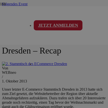
Folgendes Event
3. E-Commerce Stammtisch Dresden – Recap
19. März 2014
Vorheriges Event
1. E-Commerce Stammtisch Dresden – Recap
JETZT ANMELDEN
06. Juni 2013
2. E-Commerce Stammtisch
Dresden – Recap
Von
WEBneo
/
1. Oktober 2013
Unser letzter E-Commerce Stammtisch Dresden in 2013 hatte sich
zum Ziel gesetzt, die Websitebetreiber der Region über aktuelle
Abmahngefahren aufzuklären. Dazu trafen sich über 20 Interessierte
gerade noch rechtzeitig, einen Tag bevor der Weihnachtsmarkt und
damit auch die Glühweinsaison eröffnet wurde.