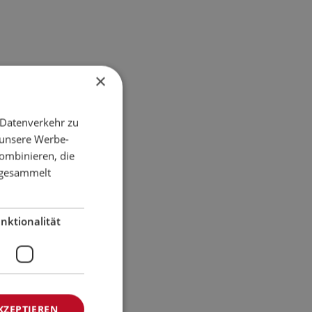
×
 Datenverkehr zu
 unsere Werbe-
ombinieren, die
e gesammelt
nktionalität
KZEPTIEREN