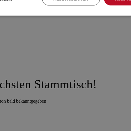
ächsten Stammtisch!
chon bald bekanntgegeben