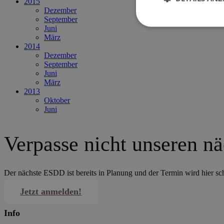
2015
Dezember
September
Juni
März
2014
Dezember
September
Juni
März
2013
Oktober
Juni
Verpasse nicht unseren n
Der nächste ESDD ist bereits in Planung und der Termin wird hier s
Jetzt anmelden!
Info