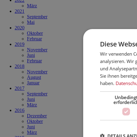
2022
März
2021
September
Mai
2020
Oktober
Februar
Diese Webse
2019
November
Wir verwenden Co
Juni
analysieren. Wir
Februar
2018
und Analysepartn
November
Sie ihnen bereitg
August
haben.
Datenschut
Januar
2017
September
Unbeding
Juni
erforderlic
März
2016
Dezember
Oktober
Juni
März
DETAILS ANZ