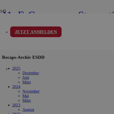
11. E-Commerce Stammti
JETZT ANMELDEN
Liebe Fans des Internets, E-Commerce Interessierte und Techies, p
vollen Loge präsentierten euch unsere beiden Speaker ein buntes Pot
Jahresbeginn gilt es […]
Recaps-Archiv ESDD
2025
Dezember
Juni
März
2024
November
Mai
März
2023
August