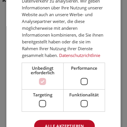
Datenverkehr zu analysieren. Wir geben
Informationen über Ihre Nutzung unserer
2025
Website auch an unsere Werbe- und
Dezember
Analysepartner weiter, die diese
Juni
März
möglicherweise mit anderen
2024
Informationen kombinieren, die Sie ihnen
November
bereitgestellt haben oder die sie im
Mai
März
Rahmen Ihrer Nutzung ihrer Dienste
2023
gesammelt haben.
Datenschutzrichtlinie
August
2022
Unbedingt
Performance
März
erforderlich
2021
September
Mai
2020
Oktober
Targeting
Funktionalität
Februar
2019
November
Juni
Februar
2018
ALLE AKZEPTIEREN