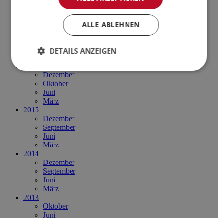
November
August
Januar
ALLE ABLEHNEN
2017
September
Juni
DETAILS ANZEIGEN
März
2016
Dezember
Oktober
Juni
März
2015
Dezember
September
Juni
März
2014
Dezember
September
Juni
März
2013
Oktober
Juni