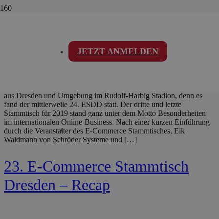
24. E-Commerce Stammtisch
Dresden – Recap
JETZT ANMELDEN
Am 7. November 2019 trafen sich wieder Freunde des E-Commerce
aus Dresden und Umgebung im Rudolf-Harbig Stadion, denn es
fand der mittlerweile 24. ESDD statt. Der dritte und letzte
Stammtisch für 2019 stand ganz unter dem Motto Besonderheiten
im internationalen Online-Business. Nach einer kurzen Einführung
durch die Veranstalter des E-Commerce Stammtisches, Eik
Waldmann von Schröder Systeme und […]
23. E-Commerce Stammtisch
Dresden – Recap