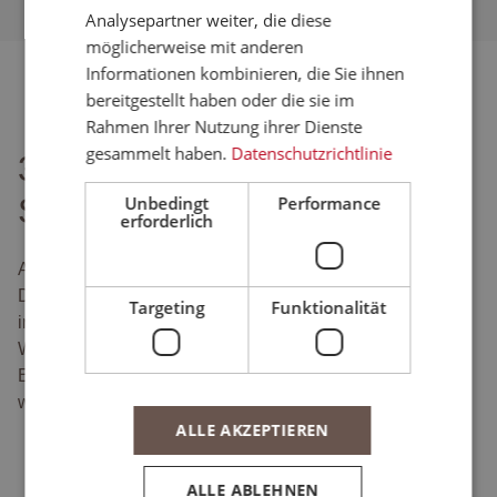
Analysepartner weiter, die diese
möglicherweise mit anderen
Informationen kombinieren, die Sie ihnen
bereitgestellt haben oder die sie im
Rahmen Ihrer Nutzung ihrer Dienste
gesammelt haben.
Datenschutzrichtlinie
32. E-Commerce
Stammtisch
Unbedingt
Performance
erforderlich
Am 20. März 2025 fand der 32. E-Commerce Stammtisch
Dresden im Rudolf-Harbig-Stadion statt – ein
Targeting
Funktionalität
inspirierendes Netzwerk-Event für Onlinehändler und
Webshop-Betreiber aus Dresden und Umgebung. Das
Event bot spannende Einblicke in aktuelle Trends und
wertvolle Fördermöglichkeiten für KMU.
ALLE AKZEPTIEREN
ALLE ABLEHNEN