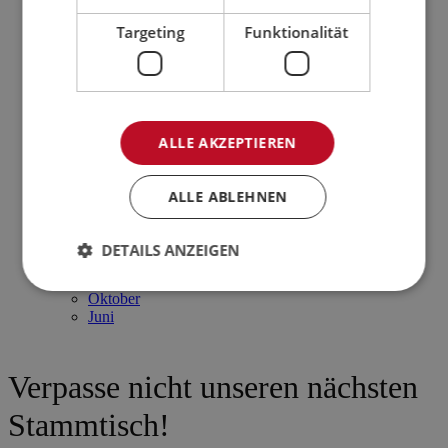
2016
Dezember
Targeting
Funktionalität
Oktober
Juni
März
2015
Dezember
September
ALLE AKZEPTIEREN
Juni
März
2014
ALLE ABLEHNEN
Dezember
September
Juni
DETAILS ANZEIGEN
März
2013
Oktober
Juni
Verpasse nicht unseren nächsten
Stammtisch!