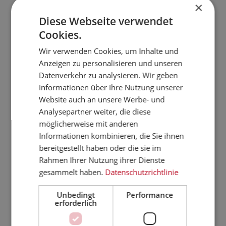
×
November
Mai
Diese Webseite verwendet
März
2023
Cookies.
August
2022
Wir verwenden Cookies, um Inhalte und
März
Anzeigen zu personalisieren und unseren
2021
Datenverkehr zu analysieren. Wir geben
September
Mai
Informationen über Ihre Nutzung unserer
2020
Website auch an unsere Werbe- und
Oktober
Analysepartner weiter, die diese
Februar
2019
möglicherweise mit anderen
November
Informationen kombinieren, die Sie ihnen
Juni
bereitgestellt haben oder die sie im
Februar
2018
Rahmen Ihrer Nutzung ihrer Dienste
November
gesammelt haben.
Datenschutzrichtlinie
August
Januar
Unbedingt
Performance
2017
erforderlich
September
Juni
März