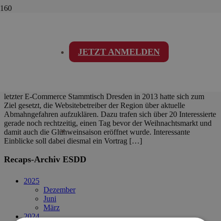
2. E-Commerce Stammtisch
Dresden – Recap
JETZT ANMELDEN
Letzter E-Commerce Stammtisch vor dem Jahreswechsel Unser
letzter E-Commerce Stammtisch Dresden in 2013 hatte sich zum
Ziel gesetzt, die Websitebetreiber der Region über aktuelle
Abmahngefahren aufzuklären. Dazu trafen sich über 20 Interessierte
gerade noch rechtzeitig, einen Tag bevor der Weihnachtsmarkt und
damit auch die Glühweinsaison eröffnet wurde. Interessante
Einblicke soll dabei diesmal ein Vortrag […]
Recaps-Archiv ESDD
2025
Dezember
Juni
März
2024